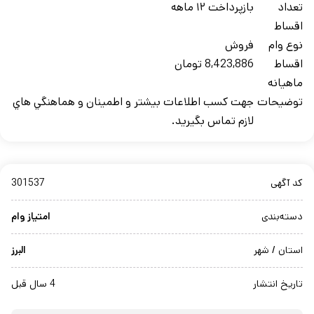
تعداد
بازپرداخت ۱۲ ماهه
اقساط
نوع وام
فروش
اقساط
8,423,886 تومان
ماهيانه
توضيحات
جهت کسب اطلاعات بيشتر و اطمينان و هماهنگي هاي
لازم تماس بگيريد.
کد آگهی
301537
دسته‌بندی
امتیاز وام
استان / شهر
البرز
تاریخ انتشار
4 سال قبل