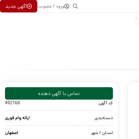
آگهی جدید
ورود / عضویت
تماس با آگهی دهنده
کد آگهی
492168
دسته‌بندی
ارائه وام فوری
استان / شهر
اصفهان