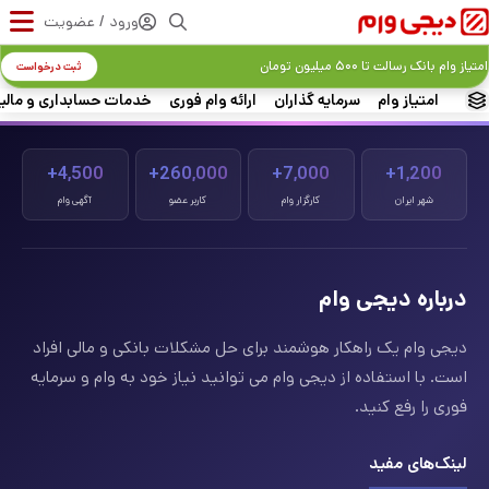
ورود / عضویت
امتیاز وام بانک رسالت تا ۵۰۰ میلیون تومان
ثبت درخواست
امتیاز وام
سرمایه گذاران
ارائه وام فوری
خدمات حسابداری و مالی
4,500+
260,000+
7,000+
1,200+
شهر ایران
کارگزار وام
کاربر عضو
آگهی وام
درباره دیجی وام
دیجی وام یک راهکار هوشمند برای حل مشکلات بانکی و مالی افراد
است. با استفاده از دیجی وام می توانید نیاز خود به وام و سرمایه
فوری را رفع کنید.
لینک‌های مفید