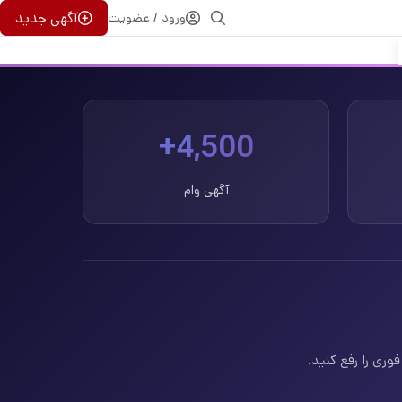
آگهی جدید
ورود / عضویت
4,500+
آگهی وام
وری را رفع کنید.