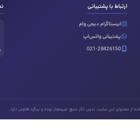
ارتباط با پشتیبانی
نم
اینستاگرام دیجی وام
پشتیبانی واتس‌اپ
021-28426150
ن