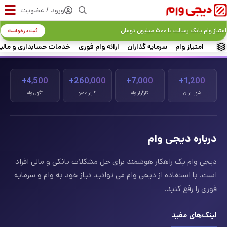
ورود / عضویت
امتیاز وام بانک رسالت تا ۵۰۰ میلیون تومان
ثبت درخواست
امتیاز وام
سرمایه گذاران
ارائه وام فوری
خدمات حسابداری و مالی
4,500+
260,000+
7,000+
1,200+
شهر ایران
کارگزار وام
کاربر عضو
آگهی وام
درباره دیجی وام
دیجی وام یک راهکار هوشمند برای حل مشکلات بانکی و مالی افراد
است. با استفاده از دیجی وام می توانید نیاز خود به وام و سرمایه
فوری را رفع کنید.
لینک‌های مفید