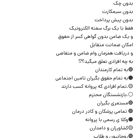
بدون چک
بدون سیمکارت
بدون پیش پرداخت
فقط با یک برگ سفته الکترونیک
و یک ضامن بدون گواهی کسر از حقوق
امکان ضمانت متقابل
و دریافت همزمان وام ضامن و متقاضی
به چه افرادی تعلق میگید؟⁉️
🔴به تمام کارمندان
🟠به تمام حقوق بگیران تامین اجتماعی
🟡.تمام افرادی که پروانه کسب دارند
⚪.بازنشستگان محترم
🔴مستمری بگیران
🟢 تمامی پزشکان و کادر درمان
🟠وکلا ی رسمی با پروانه
🟡کشاورزان و دامدارن
🟣روحانیون و طلاب