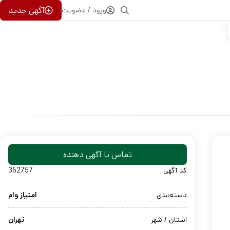
آگهی جدید
ورود / عضویت
تماس با آگهی دهنده
کد آگهی
362757
دسته‌بندی
امتیاز وام
استان / شهر
تهران