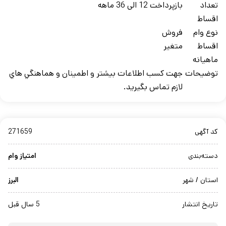
تعداد
بازپرداخت 12 الی 36 ماهه
اقساط
نوع وام
فروش
اقساط
متغیر
ماهيانه
توضيحات
جهت کسب اطلاعات بيشتر و اطمينان و هماهنگي هاي
لازم تماس بگيريد.
کد آگهی
271659
دسته‌بندی
امتیاز وام
استان / شهر
البرز
تاریخ انتشار
5 سال قبل