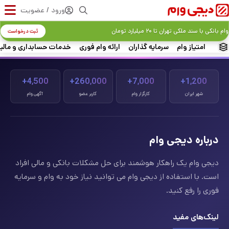
ورود / عضویت
وام بانکی با سند ملکی تهران تا ۲۰ میلیارد تومان
ثبت درخواست
امتیاز وام
سرمایه گذاران
ارائه وام فوری
خدمات حسابداری و مالی
4,500+
260,000+
7,000+
1,200+
شهر ایران
کارگزار وام
کاربر عضو
آگهی وام
درباره دیجی وام
دیجی وام یک راهکار هوشمند برای حل مشکلات بانکی و مالی افراد
است. با استفاده از دیجی وام می توانید نیاز خود به وام و سرمایه
فوری را رفع کنید.
لینک‌های مفید