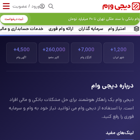
ورود / عضویت
وام بانکی با سند ملکی تهران تا ۲۰ میلیارد تومان
ثبت درخواست
امتیاز وام
سرمایه گذاران
ارائه وام فوری
خدمات حسابداری و مالی
4,500+
260,000+
7,000+
1,200+
شهر ایران
کارگزار وام
کاربر عضو
آگهی وام
درباره دیجی وام
دیجی وام یک راهکار هوشمند برای حل مشکلات بانکی و مالی افراد
است. با استفاده از دیجی وام می توانید نیاز خود به وام و سرمایه
فوری را رفع کنید.
لینک‌های مفید