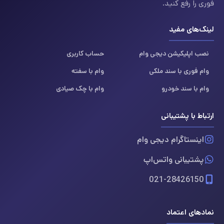
فوری را رفع کنید.
لینک‌های مفید
نصب اپلیکیشن دیجی وام
حساب کاربری
وام فوری با سند ملکی
وام با سفته
وام با سند خودرو
وام با چک صیادی
ارتباط با پشتیبانی
اینستاگرام دیجی وام
پشتیبانی واتس‌اپ
021-28426150
نمادهای اعتماد