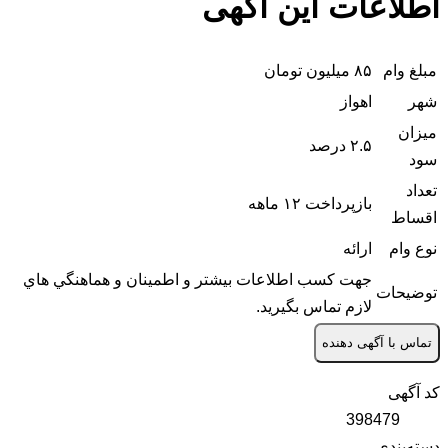
اطلاعات این آگهی
مبلغ وام
۸۵ میلیون تومان
شهر
اهواز
ميزان
۲.۵ درصد
سود
تعداد
بازپرداخت ۱۲ ماهه
اقساط
نوع وام
ارائه
جهت کسب اطلاعات بيشتر و اطمينان و هماهنگي هاي
توضيحات
لازم تماس بگيريد.
تماس با آگهی دهنده
کد آگهی
398479
دسته‌بندی