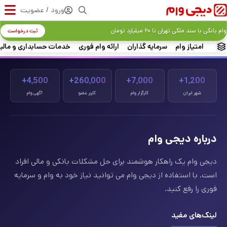
ورود / عضویت
وام بانکی با سند ملکی تهران تا ۲۰ میلیارد تومان
ثبت درخواست
امتیاز وام
سرمایه گذاران
ارائه وام فوری
خدمات حسابداری و مالی
4,500+
260,000+
7,000+
1,200+
شهر ایران
کارگزار وام
کاربر عضو
آگهی وام
درباره دیجی وام
دیجی وام یک راهکار هوشمند برای حل مشکلات بانکی و مالی افراد
است. با استفاده از دیجی وام می توانید نیاز خود به وام و سرمایه
فوری را رفع کنید.
لینک‌های مفید