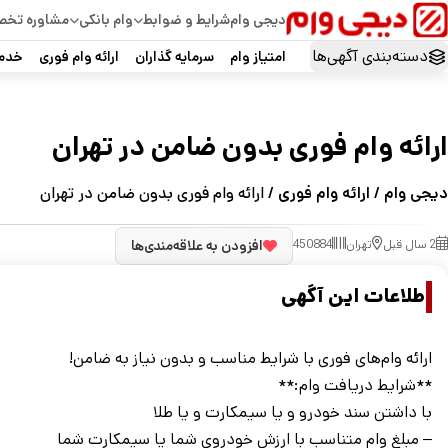
دیجی وام
شرایط و ضوابط
وام بانکی
مشاوره تخ
دسته‌بندی آگهی‌ها
امتیاز وام
سرمایه گذاران
ارائه وام فوری
خدما
ارائه وام فوری بدون ضامن در تهران
دیجی وام
/
ارائه وام فوری
/ ارائه وام فوری بدون ضامن در تهران
2 سال قبل
تهران
450884
افزودن به علاقه‌مندی‌ها
اطلاعات این آگهی
ارائه وام‌های فوری با شرایط مناسب و بدون نیاز به ضامن!
**شرایط دریافت وام:**
با داشتن سند خودرو و یا سیمکارت و یا طلا
– مبلغ وام متناسب با ارزش خودروی شما یا سیمکارت شما