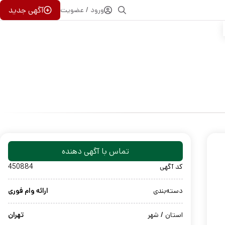
آگهی جدید
ورود / عضویت
تماس با آگهی دهنده
کد آگهی
450884
دسته‌بندی
ارائه وام فوری
استان / شهر
تهران