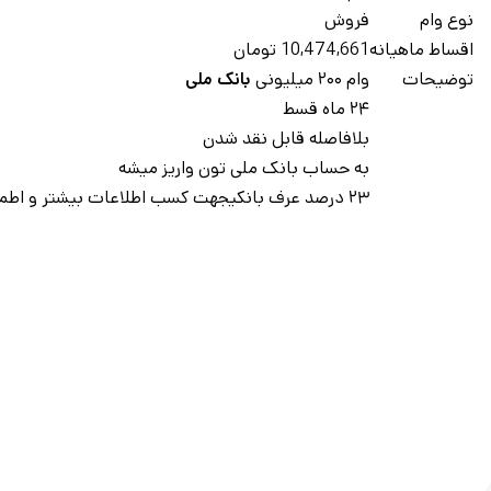
نوع وام
فروش
اقساط ماهيانه
10,474,661 تومان
توضيحات
وام ۲۰۰ میلیونی
بانک ملی
۲۴ ماه قسط
بلافاصله قابل نقد شدن
به حساب بانک ملی تون واریز میشه
۲۳ درصد عرف بانکیجهت کسب اطلاعات بيشتر و اطمينان و هماهنگي هاي لازم تماس بگيريد.