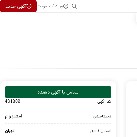
آگهی جدید
ورود / عضویت
تماس با آگهی دهنده
کد آگهی
481808
دسته‌بندی
امتیاز وام
استان / شهر
تهران