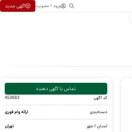
آگهی جدید
ورود / عضویت
تماس با آگهی دهنده
کد آگهی
453883
دسته‌بندی
ارائه وام فوری
استان / شهر
تهران