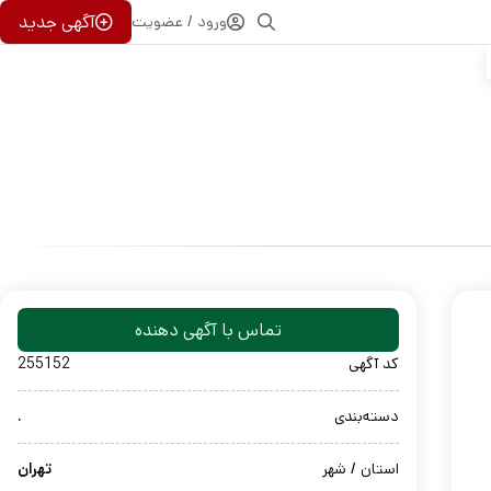
آگهی جدید
ورود / عضویت
تماس با آگهی دهنده
کد آگهی
255152
دسته‌بندی
.
استان / شهر
تهران