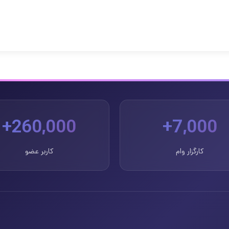
260,000+
7,000+
کارگزار وام
کاربر عضو