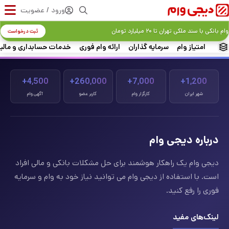
ورود / عضویت
وام بانکی با سند ملکی تهران تا ۲۰ میلیارد تومان
ثبت درخواست
امتیاز وام
سرمایه گذاران
ارائه وام فوری
خدمات حسابداری و مالی
4,500+
260,000+
7,000+
1,200+
شهر ایران
کارگزار وام
کاربر عضو
آگهی وام
درباره دیجی وام
دیجی وام یک راهکار هوشمند برای حل مشکلات بانکی و مالی افراد
است. با استفاده از دیجی وام می توانید نیاز خود به وام و سرمایه
فوری را رفع کنید.
لینک‌های مفید