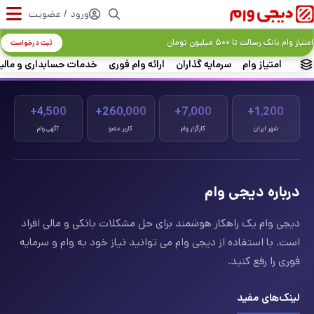
ورود / عضویت
امتیاز وام بانک رسالت تا ۵۰۰ میلیون تومان
ثبت درخواست
امتیاز وام
سرمایه گذاران
ارائه وام فوری
خدمات حسابداری و مالی
4,500+
260,000+
7,000+
1,200+
شهر ایران
کارگزار وام
کاربر عضو
آگهی وام
درباره دیجی وام
دیجی وام یک راهکار هوشمند برای حل مشکلات بانکی و مالی افراد
است. با استفاده از دیجی وام می توانید نیاز خود به وام و سرمایه
فوری را رفع کنید.
لینک‌های مفید