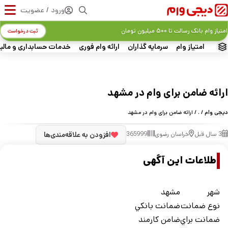
ورود / عضویت
امتیاز وام بانک رسالت تا ۵۰۰ میلیون تومان
ثبت درخواست
امتیاز وام
سرمایه گذاران
ارائه وام فوری
خدمات حسابداری و مالی
ارائه ضامن برای وام در مشهد
دیجی وام
/
.
/ ارائه ضامن برای وام در مشهد
3 سال قبل
خراسان رضوی
365999
افزودن به علاقه‌مندی‌ها
اطلاعات این آگهی
شهر
مشهد
نوع ضمانت
ضمانت بانکي
ضمانت براي
ضامن کارمند