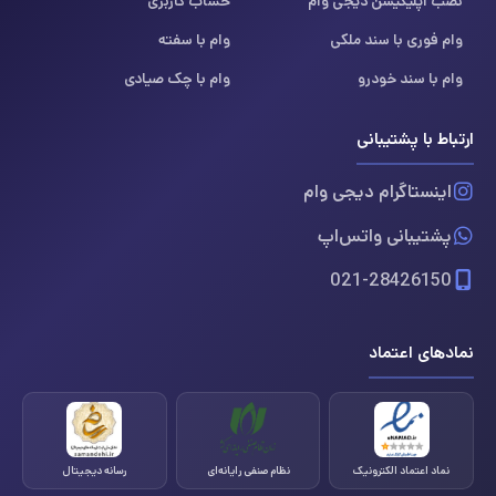
نصب اپلیکیشن دیجی وام
حساب کاربری
وام فوری با سند ملکی
وام با سفته
وام با سند خودرو
وام با چک صیادی
ارتباط با پشتیبانی
اینستاگرام دیجی وام
پشتیبانی واتس‌اپ
021-28426150
نمادهای اعتماد
نماد اعتماد الکترونیک
نظام صنفی رایانه‌ای
رسانه دیجیتال