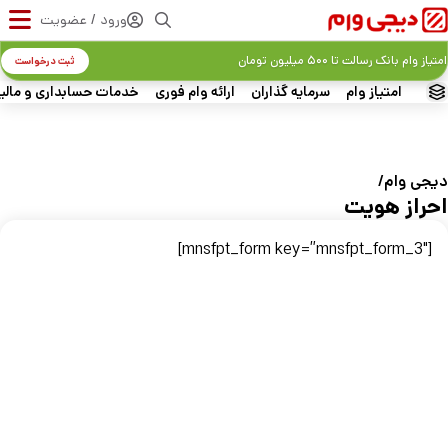
ورود / عضویت
امتیاز وام بانک رسالت تا ۵۰۰ میلیون تومان
ثبت درخواست
امتیاز وام
سرمایه گذاران
ارائه وام فوری
خدمات حسابداری و مالی
دیجی‌ وام
احراز هویت
[mnsfpt_form key=”mnsfpt_form_3″]