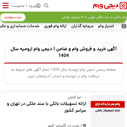
ورود / عضویت
وام بانکی با سند ملکی تهران تا ۲۰ میلیارد تومان
ثبت درخواست
امتیاز وام
سرمایه گذاران
ارائه وام فوری
خدمات حسابداری و مالی
آگهی خرید و فروش وام و ضامن | دیجی وام ارومیه سال
1404
صفحه رسمی دیجی وام ارومیه سال 1404 تمام آگهی های مربوط به
دریافت وام در ارومیه و استان آذربایجان غربی
سرمایه گذاران
ارائه تسهیلات بانکی با سند ملکی در تهران و
سراسر کشور
3 هفته قبل
سراسر کشور