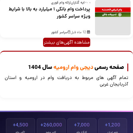
سرمایه گذاران
ارائه وام فوری
پرداخت وام بانکی ۱ میلیارد به بالا با شرایط
ویژه سراسر کشور
12 ماه قبل
سراسر کشور
مشاهده آگهی‌های بیشتر
صفحه رسمی
دیجی وام ارومیه
سال 1404
تمام آگهی های مربوط به دریافت وام در ارومیه و استان
آذربایجان غربی
4,500+
260,000+
7,000+
1,200+
شهر ایران
کارگزار وام
کاربر عضو
آگهی وام