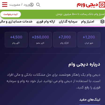
ورود / عضویت
امتیاز وام بانک رسالت تا ۵۰۰ میلیون تومان
ثبت درخواست
امتیاز وام
سرمایه گذاران
ارائه وام فوری
خدمات حسابداری و مالی
4,500+
260,000+
7,000+
1,200+
شهر ایران
کارگزار وام
کاربر عضو
آگهی وام
درباره دیجی وام
دیجی وام یک راهکار هوشمند برای حل مشکلات بانکی و مالی افراد
است. با استفاده از دیجی وام می توانید نیاز خود به وام و سرمایه
فوری را رفع کنید.
لینک‌های مفید