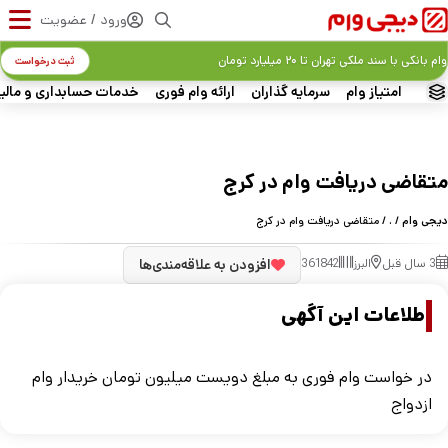
ورود / عضویت
وام بانکی با سند ملکی تهران تا ۲۰ میلیارد تومان
ثبت درخواست
امتیاز وام
سرمایه گذاران
ارائه وام فوری
خدمات حسابداری و مالی
متقاضی دریافت وام در کرج
دیجی وام
/
.
/ متقاضی دریافت وام در کرج
3 سال قبل
البرز
361842
افزودن به علاقه‌مندی‌ها
اطلاعات این آگهی
در خواست وام فوری به مبلغ دویست میلیون تومان خریدار وام
ازدواج