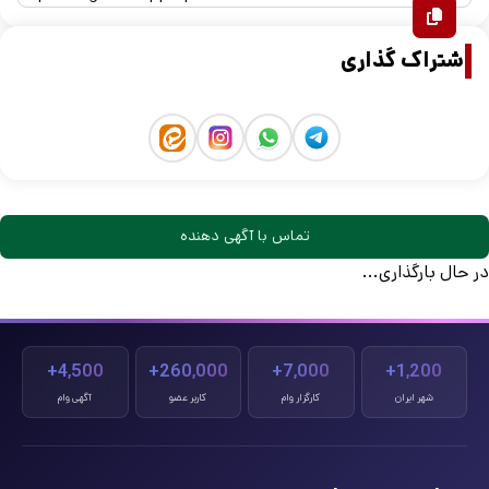
اشتراک گذاری
تماس با آگهی دهنده
در حال بارگذاری...
4,500+
260,000+
7,000+
1,200+
شهر ایران
کارگزار وام
کاربر عضو
آگهی وام