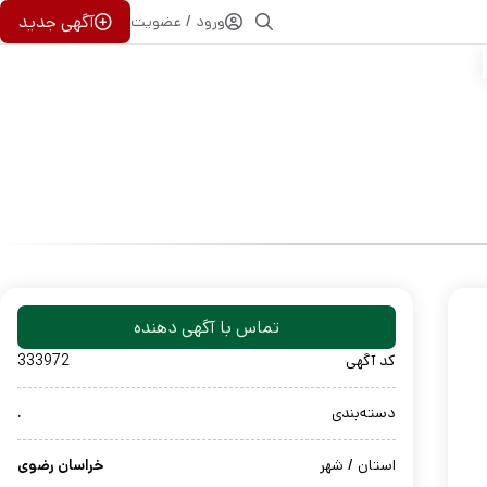
آگهی جدید
ورود / عضویت
تماس با آگهی دهنده
کد آگهی
333972
دسته‌بندی
.
استان / شهر
خراسان رضوی