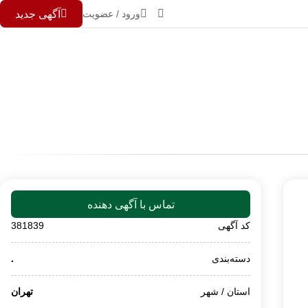
ورود / عضویت
آگهی جدید
تماس با آگهی دهنده
کد آگهی
381839
دسته‌بندی
.
استان / شهر
تهران