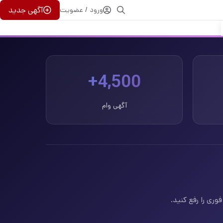
آگهی جدید
ورود / عضویت
4,500+
آگهی وام
وری را رفع کنید.