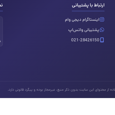
ارتباط با پشتیبانی
نم
اینستاگرام دیجی وام
پشتیبانی واتس‌اپ
021-28426150
ن