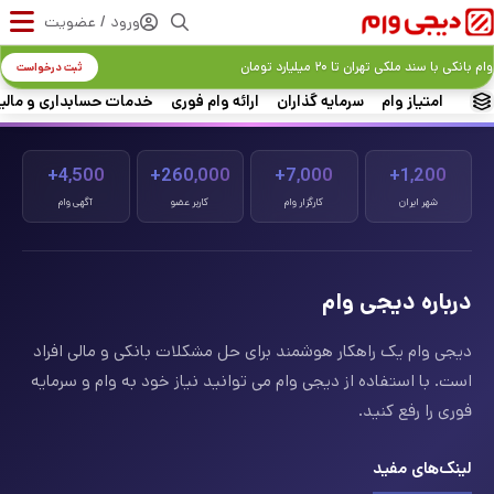
ورود / عضویت
وام بانکی با سند ملکی تهران تا ۲۰ میلیارد تومان
ثبت درخواست
امتیاز وام
سرمایه گذاران
ارائه وام فوری
خدمات حسابداری و مالی
4,500+
260,000+
7,000+
1,200+
شهر ایران
کارگزار وام
کاربر عضو
آگهی وام
درباره دیجی وام
دیجی وام یک راهکار هوشمند برای حل مشکلات بانکی و مالی افراد
است. با استفاده از دیجی وام می توانید نیاز خود به وام و سرمایه
فوری را رفع کنید.
لینک‌های مفید