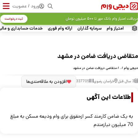
ورود / عضویت
دریافت امتیاز وام بانک مهر تا ۵۰۰ میلیون تومان
ثبت درخواست
امتیاز وام
سرمایه گذاران
ارائه وام فوری
خدمات حسابداری و مالی
متقاضی دریافت ضامن در مشهد
دیجی وام
/
.
/ متقاضی دریافت ضامن در مشهد
3 سال قبل
خراسان رضوی
337705
افزودن به علاقه‌مندی‌ها
اطلاعات این آگهی
به یک ضامن کارمند کسر ازحقوق برای وام ودیعه مسکن به مبلغ
70 میلیون نیازمندم