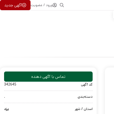
آگهی جدید
ورود / عضویت
تماس با آگهی دهنده
کد آگهی
342645
دسته‌بندی
.
استان / شهر
یزد