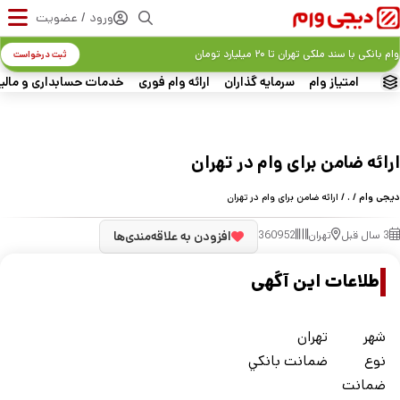
ورود / عضویت
وام بانکی با سند ملکی تهران تا ۲۰ میلیارد تومان
ثبت درخواست
امتیاز وام
سرمایه گذاران
ارائه وام فوری
خدمات حسابداری و مالی
ارائه ضامن برای وام در تهران
دیجی وام
/
.
/ ارائه ضامن برای وام در تهران
3 سال قبل
تهران
360952
افزودن به علاقه‌مندی‌ها
اطلاعات این آگهی
شهر
تهران
نوع
ضمانت بانکي
ضمانت