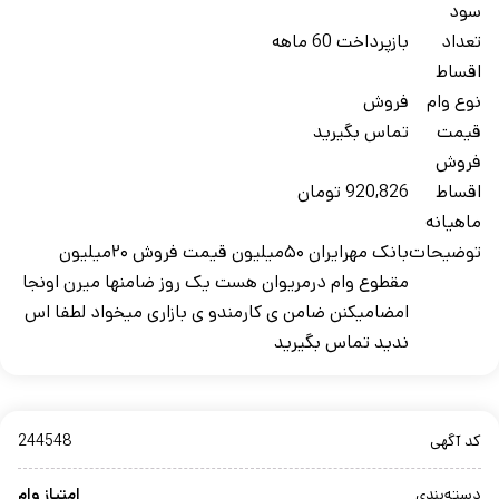
سود
تعداد
بازپرداخت 60 ماهه
اقساط
نوع وام
فروش
قیمت
تماس بگیرید
فروش
اقساط
920,826 تومان
ماهیانه
توضیحات
بانک مهرایران ۵۰میلیون قیمت فروش ۲۰میلیون
مقطوع وام درمریوان هست یک روز ضامنها میرن اونجا
امضامیکنن ضامن ی کارمندو ی بازاری میخواد لطفا اس
ندید تماس بگیرید
کد آگهی
244548
دسته‌بندی
امتیاز وام